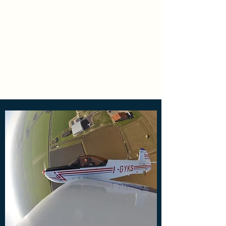
ASSO FLY
Learn to manage the
gravity
IT.ATO.0076 / IT.CAO.002