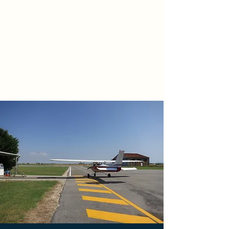
ASSO FLY
Learn to manage the
gravity
IT.ATO.0076 / IT.CAO.002