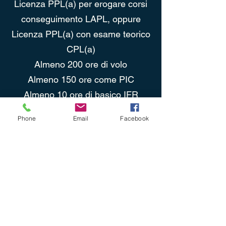
Licenza PPL(a) per erogare corsi
conseguimento LAPL, oppure
Licenza PPL(a) con esame teorico
CPL(a)
Almeno 200 ore di volo
Almeno 150 ore come PIC
Almeno 10 ore di basico IFR
Almeno 20 ore di volo cross country
Phone
Email
Facebook
come PIC
Almeno 30 ore di volo su SEP
Almeno 5 ore di volo su SEP negli
ultimi 6 mesi
ASSO FLY
Learn to manage the gravity